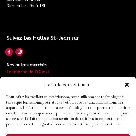
Dimanche : 9h à 18h
Suivez Les Halles St-Jean sur
Nos autres marchés
Le marché de l’Ouest
Gérer le consentement
Rejoignez la communauté des Halles
Pour offrir les meilleures expériences, nous utilisons des technologies
telles que les témoins pour stocker et/ou accéder aux informations des
appareils. Le fait de consentir à ces technologies nous permettra de traiter
des données telles que le comportement de navigation ou les ID uniques
sur ce site. Le fait de ne pas consentir ou de retirer son consentement
peut avoir un effet négatif sur certaines caractéristiques et fonctions.
Rejoindre